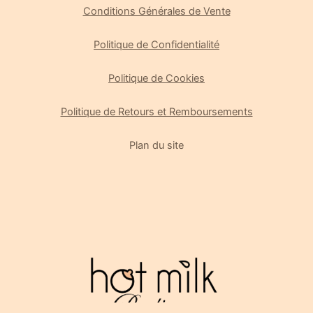
Conditions Générales de Vente
Politique de Confidentialité
Politique de Cookies
Politique de Retours et Remboursements
Plan du site
Gérer le consentement
Pour offrir les meilleures expériences, nous utilisons des technologies
telles que les cookies pour stocker et/ou accéder aux informations des
appareils. Le fait de consentir à ces technologies nous permettra de
traiter des données telles que le comportement de navigation ou les ID
uniques sur ce site. Le fait de ne pas consentir ou de retirer son
consentement peut avoir un effet négatif sur certaines caractéristiques
et fonctions.
Gérer les services