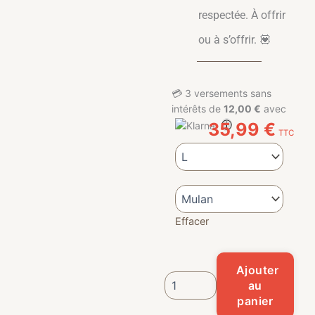
respectée. À offrir
ou à s’offrir. 💟
💳
3 versements sans
intérêts de
12,00 €
avec
ⓘ
35,99
€
TTC
quantité de T-shirt Héroïnes Allai
Effacer
Ajouter
au
panier