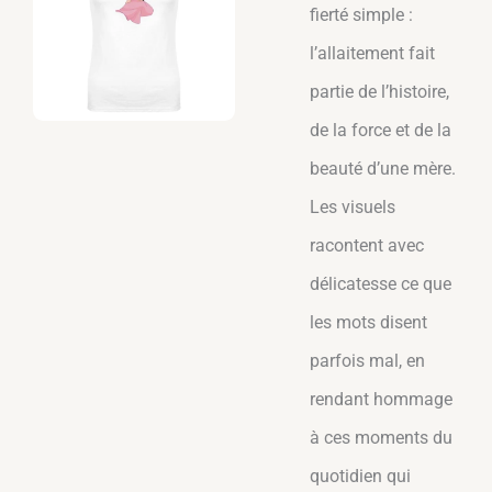
Pocahotas
fierté simple :
D
28,98
€
+
ADD
l’allaitement fait
Pocahotas
partie de l’histoire,
de la force et de la
beauté d’une mère.
Les visuels
racontent avec
délicatesse ce que
les mots disent
parfois mal, en
rendant hommage
à ces moments du
quotidien qui