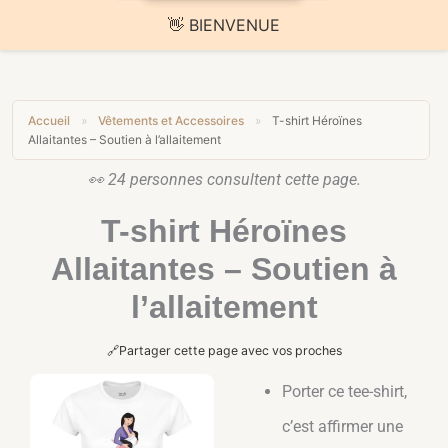
🚚 Livraison offerte sur toute la boutique
Accueil
»
Vêtements et Accessoires
»
T-shirt Héroïnes
Allaitantes – Soutien à l’allaitement
👀
24
personnes consultent cette page.
T-shirt Héroïnes
Allaitantes – Soutien à
l’allaitement
🔗
Partager cette page avec vos proches
Tote Bag Allaitement
Porter ce tee-shirt,
e
"Soutien Naturel" - Sac
Coton Bio Engagé -
c’est affirmer une