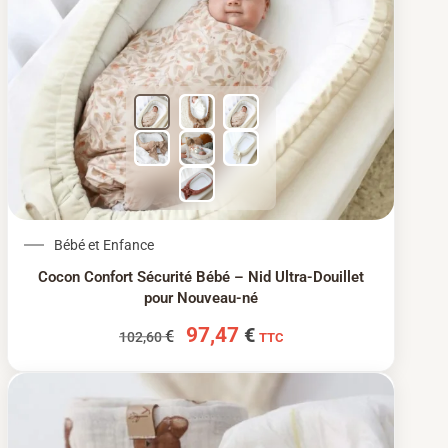
Le prix initial était : 102,60 €.
Le prix actuel est : 97
Bébé et Enfance
Cocon Confort Sécurité Bébé – Nid Ultra-Douillet
pour Nouveau-né
97,47
€
€
102,60
TTC