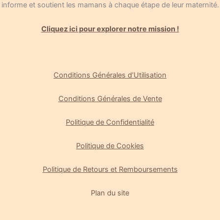
informe et soutient les mamans à chaque étape de leur maternité.
Cliquez ici pour explorer notre mission !
Conditions Générales d’Utilisation
Conditions Générales de Vente
Politique de Confidentialité
Politique de Cookies
Gérer le consentement
Politique de Retours et Remboursements
Pour offrir les meilleures expériences, nous utilisons des technologies
Plan du site
telles que les cookies pour stocker et/ou accéder aux informations des
appareils. Le fait de consentir à ces technologies nous permettra de
traiter des données telles que le comportement de navigation ou les ID