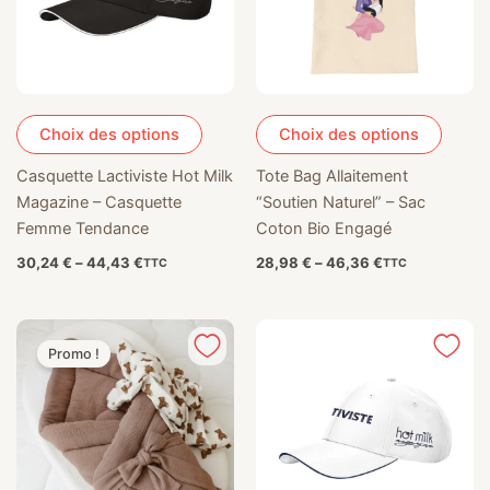
Inspirant - Céramique
37,21
€
jaune, Elsa
3 À 4 Ans
26,57
€
+
ADD
Céramique Jaune
Elsa
Choix des options
Choix des options
Casquette Lactiviste Hot Milk
Tote Bag Allaitement
Magazine – Casquette
“Soutien Naturel” – Sac
Femme Tendance
Coton Bio Engagé
30,24
€
–
44,43
€
28,98
€
–
46,36
€
TTC
TTC
Le prix initial était : 78,62 €.
Le prix actuel est : 74,69 €.
Ce produit a plusieurs variations. Les 
Promo !