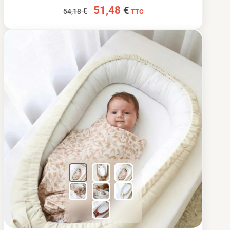
51,48
€
€
54,18
TTC