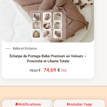
Le prix initial était : 78,62 €.
Le prix actuel est : 74
Bébé et Enfance
Écharpe de Portage Bébé Premium en Velours –
Proximité et Liberté Totale
74,69
€
€
78,62
TTC
🔔
Notifications
⬇️
Installer l'app