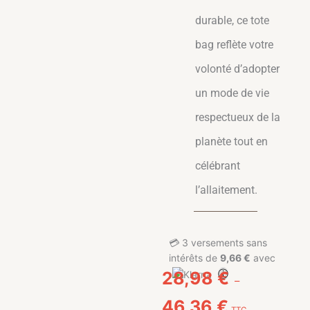
durable, ce tote
bag reflète votre
volonté d’adopter
un mode de vie
respectueux de la
planète tout en
célébrant
l’allaitement.
💳
3 versements sans
intérêts de
9,66 €
avec
ⓘ
28,98
€
–
Plage de prix : 2
46,36
€