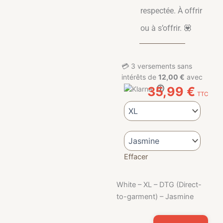
respectée. À offrir
ou à s’offrir. 💟
💳
3 versements sans
intérêts de
12,00 €
avec
ⓘ
35,99
€
TTC
quantité de T-shirt Héroïnes Allai
Effacer
White – XL – DTG (Direct-
to-garment) – Jasmine