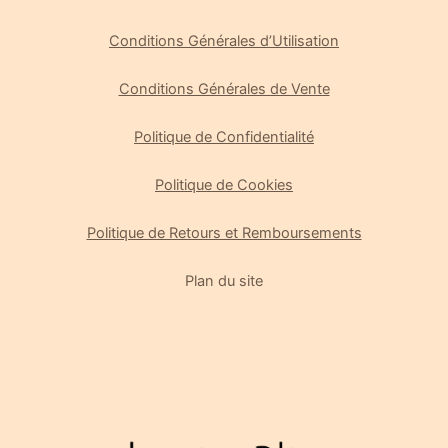
Conditions Générales d’Utilisation
Conditions Générales de Vente
Politique de Confidentialité
Politique de Cookies
Politique de Retours et Remboursements
Plan du site
Gérer le consentement
Pour offrir les meilleures expériences, nous utilisons des technologies
telles que les cookies pour stocker et/ou accéder aux informations des
appareils. Le fait de consentir à ces technologies nous permettra de
traiter des données telles que le comportement de navigation ou les ID
uniques sur ce site. Le fait de ne pas consentir ou de retirer son