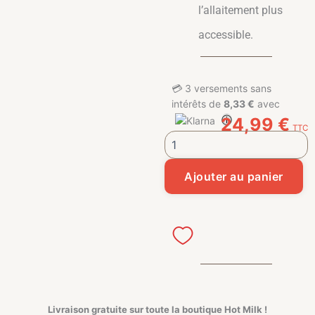
l’allaitement plus
accessible.
💳
3 versements sans
intérêts de
8,33 €
avec
ⓘ
24,99
€
TTC
quantité de Poster Numérique :
Ajouter au panier
Livraison gratuite sur toute la boutique
Hot Milk !