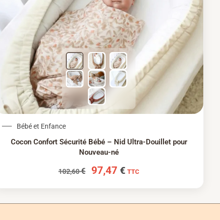
Le prix initial était : 102,60 €.
Le prix actuel est : 97
Bébé et Enfance
Cocon Confort Sécurité Bébé – Nid Ultra-Douillet pour
Nouveau-né
97,47
€
€
102,60
TTC