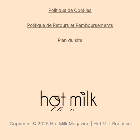
Politique de Cookies
Politique de Retours et Remboursements
Plan du site
Gérer le consentement
Pour offrir les meilleures expériences, nous utilisons des technologies
telles que les cookies pour stocker et/ou accéder aux informations des
appareils. Le fait de consentir à ces technologies nous permettra de
traiter des données telles que le comportement de navigation ou les ID
uniques sur ce site. Le fait de ne pas consentir ou de retirer son
consentement peut avoir un effet négatif sur certaines caractéristiques
et fonctions.
Gérer les services
Copyright © 2025 Hot Milk Magazine | Hot Milk Boutique
Accepter