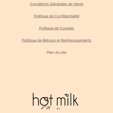
Conditions Générales de Vente
Politique de Confidentialité
Politique de Cookies
Politique de Retours et Remboursements
Plan du site
Gérer le consentement
Pour offrir les meilleures expériences, nous utilisons des technologies
telles que les cookies pour stocker et/ou accéder aux informations des
appareils. Le fait de consentir à ces technologies nous permettra de
traiter des données telles que le comportement de navigation ou les ID
uniques sur ce site. Le fait de ne pas consentir ou de retirer son
consentement peut avoir un effet négatif sur certaines caractéristiques
et fonctions.
Gérer les services