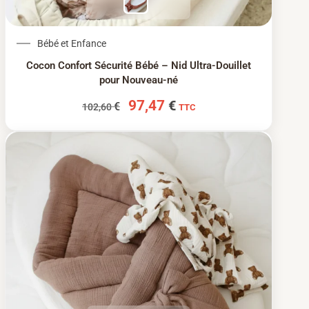
Le prix initial était : 102,60 €.
Le prix actuel est : 97
Bébé et Enfance
Cocon Confort Sécurité Bébé – Nid Ultra-Douillet
pour Nouveau-né
97,47
€
€
102,60
TTC