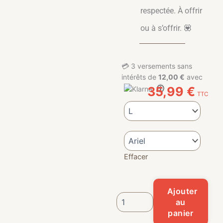
respectée. À offrir
ou à s’offrir. 💟
💳
3 versements sans
intérêts de
12,00 €
avec
ⓘ
35,99
€
TTC
quantité de T-shirt Héroïnes Allai
Effacer
Ajouter
au
panier