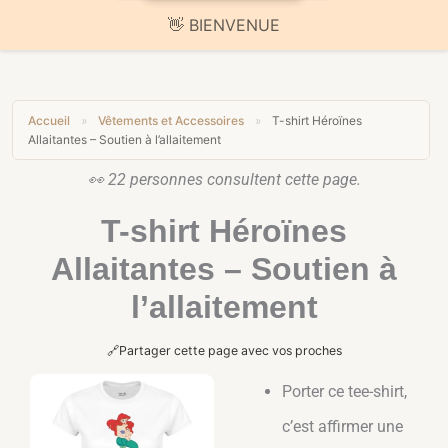
🚚 Livraison offerte sur toute la boutique
Accueil
»
Vêtements et Accessoires
»
T-shirt Héroïnes
Allaitantes – Soutien à l’allaitement
👀
22
personnes consultent cette page.
T-shirt Héroïnes
Allaitantes – Soutien à
l’allaitement
🔗
Partager cette page avec vos proches
Tote Bag Allaitement
Porter ce tee-shirt,
"Soutien Naturel" - Sac
el
Coton Bio Engagé
c’est affirmer une