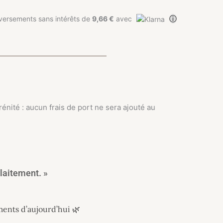
ⓘ
versements sans intérêts de
9,66 €
avec
nité : aucun frais de port ne sera ajouté au
llaitement. »
ments d’aujourd’hui 🌿