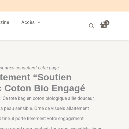
zine
Accès
0
sonnes consultent cette page.
itement “Soutien
c Coton Bio Engagé
 Ce tote bag en coton biologique allie douceur,
 la peau sensible. Orné de visuels allaitement
zine, il porte fièrement votre engagement.
ssez grand pour contenir tous vos essentiels, léger