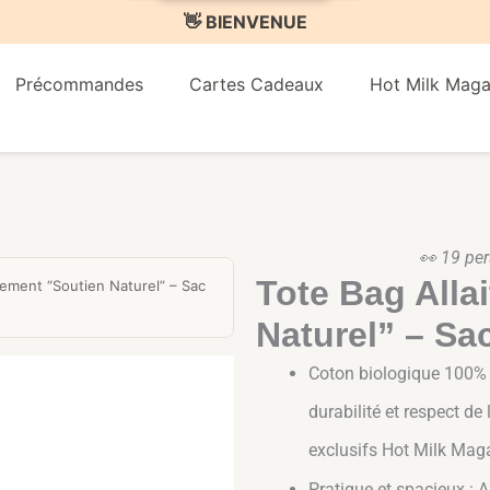
🚚 Livraison offerte sur toute la boutique
Précommandes
Cartes Cadeaux
Hot Milk Maga
👀
19
per
Tote Bag Alla
tement “Soutien Naturel” – Sac
Naturel” – Sa
Coton biologique 100% :
durabilité et respect de
exclusifs Hot Milk Maga
Pratique et spacieux : A