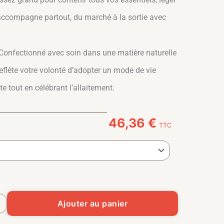
us accompagne partout, du marché à la sortie avec
Confectionné avec soin dans une matière naturelle
reflète votre volonté d’adopter un mode de vie
e tout en célébrant l’allaitement.
46,36
€
TTC
t "Soutien Naturel" - Sac Coton Bio Engagé
Ajouter au panier