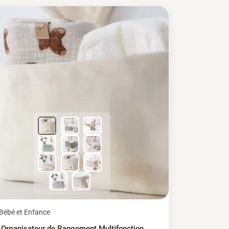
.
7,47 €.
Le prix initial était : 54,18 €.
Le prix actuel est : 51,48 €.
Bébé et Enfance
Organisateur de Rangement Multifonction