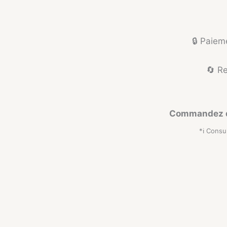
🔒 Paiem
🔄 Re
Commandez dè
*ℹ️ Consu