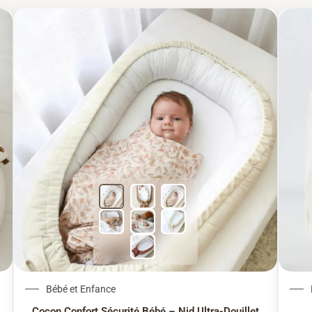
78,62 €.
 est : 74,69 €.
Le prix initial était : 102,60 €
Le prix actuel est : 9
Bébé et Enfance
Cocon Confort Sécurité Bébé – Nid Ultra-Douillet