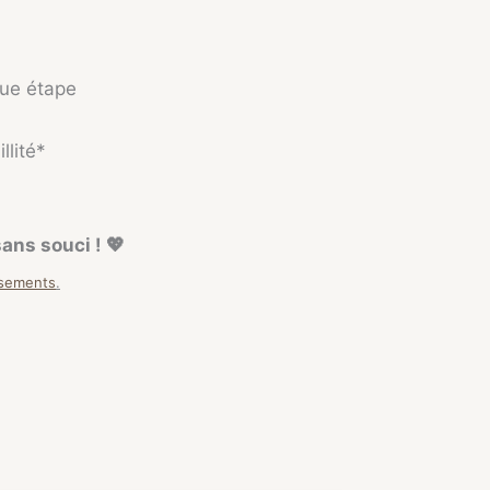
que étape
llité*
ns souci ! 💖
rsements
.